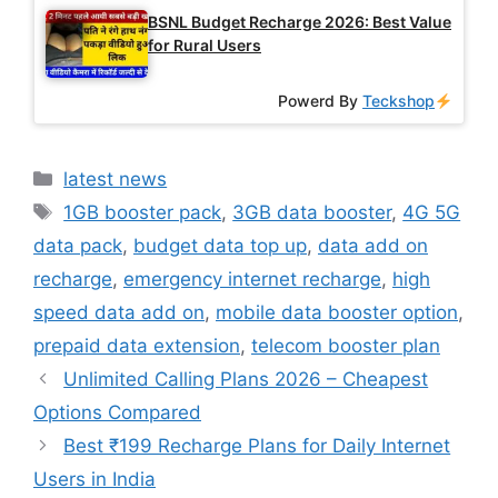
BSNL Budget Recharge 2026: Best Value
for Rural Users
Powerd By
Teckshop
Categories
latest news
Tags
1GB booster pack
,
3GB data booster
,
4G 5G
data pack
,
budget data top up
,
data add on
recharge
,
emergency internet recharge
,
high
speed data add on
,
mobile data booster option
,
prepaid data extension
,
telecom booster plan
Unlimited Calling Plans 2026 – Cheapest
Options Compared
Best ₹199 Recharge Plans for Daily Internet
Users in India