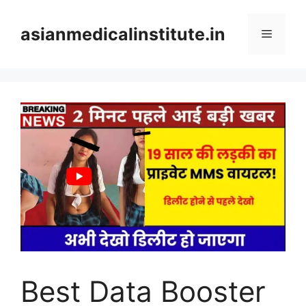
Skip
to
asianmedicalinstitute.in
Menu
content
Best Data Booster