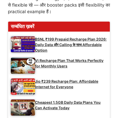
से flexible रहे — और booster packs इसी flexibility का
practical example हैं।
सम्बंधित ख़बरें
BSNL ₹199 Prepaid Recharge Plan 2026:
Daily Data और Calling के साथ Affordable
Option
Vi Recharge Plan That Works Perfectly
for Monthly Users
Jio ₹239 Recharge Plan: Affordable
Internet for Everyone
Cheapest 1.5GB Daily Data Plans You
Can Activate Today