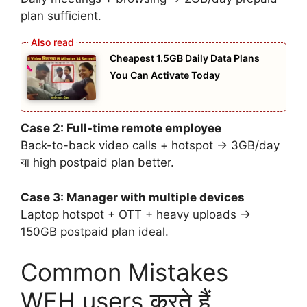
plan sufficient.
Cheapest 1.5GB Daily Data Plans
You Can Activate Today
Case 2: Full-time remote employee
Back-to-back video calls + hotspot → 3GB/day
या high postpaid plan better.
Case 3: Manager with multiple devices
Laptop hotspot + OTT + heavy uploads →
150GB postpaid plan ideal.
Common Mistakes
WFH users करते हैं