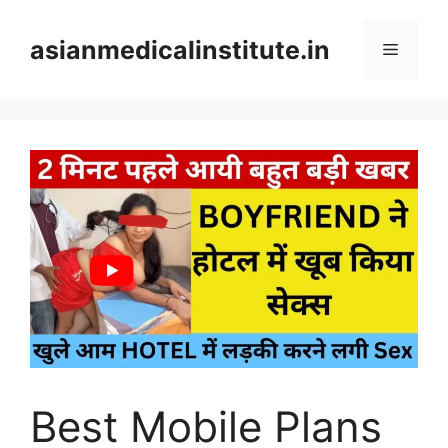
Skip
to
asianmedicalinstitute.in
Menu
content
Best Mobile Plans