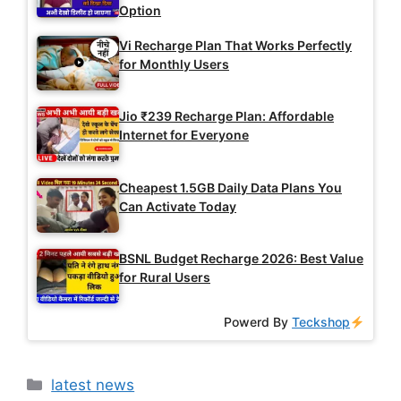
Option
Vi Recharge Plan That Works Perfectly
for Monthly Users
Jio ₹239 Recharge Plan: Affordable
Internet for Everyone
Cheapest 1.5GB Daily Data Plans You
Can Activate Today
BSNL Budget Recharge 2026: Best Value
for Rural Users
Powerd By
Teckshop
Categories
latest news