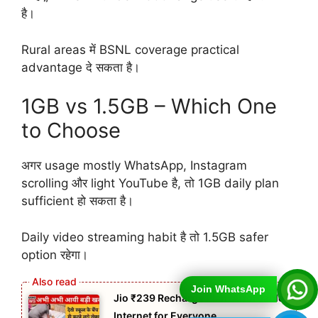
है।
Rural areas में BSNL coverage practical
advantage दे सकता है।
1GB vs 1.5GB – Which One
to Choose
अगर usage mostly WhatsApp, Instagram
scrolling और light YouTube है, तो 1GB daily plan
sufficient हो सकता है।
Daily video streaming habit है तो 1.5GB safer
option रहेगा।
Join WhatsApp
Jio ₹239 Recharge Plan: Affordable
Internet for Everyone