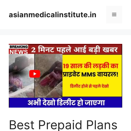
Skip
to
asianmedicalinstitute.in
Menu
content
Best Prepaid Plans