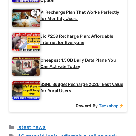
Option
Vi Recharge Plan That Works Perfectly
for Monthly Users
Jio ₹239 Recharge Plan: Affordable
Internet for Everyone
Cheapest 1.5GB Daily Data Plans You
Can Activate Today
BSNL Budget Recharge 2026: Best Value
for Rural Users
Powerd By
Teckshop
Categories
latest news
Tags