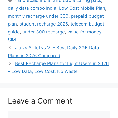
4G prepaid India
,
affordable calling pack
,
daily data combo India
,
Low Cost Mobile Plan
,
monthly recharge under 300
,
prepaid budget
plan
,
student recharge 2026
,
telecom budget
guide
,
under 300 recharge
,
value for money
SIM
Jio vs Airtel vs Vi – Best Daily 2GB Data
Plans in 2026 Compared
Best Recharge Plans for Light Users in 2026
– Low Data, Low Cost, No Waste
Leave a Comment
Comment