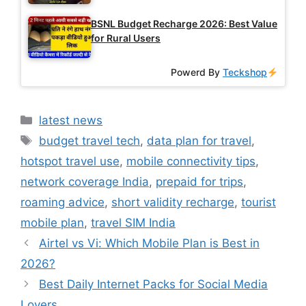
BSNL Budget Recharge 2026: Best Value
for Rural Users
Powerd By
Teckshop
Categories
latest news
Tags
budget travel tech
,
data plan for travel
,
hotspot travel use
,
mobile connectivity tips
,
network coverage India
,
prepaid for trips
,
roaming advice
,
short validity recharge
,
tourist
mobile plan
,
travel SIM India
Airtel vs Vi: Which Mobile Plan is Best in
2026?
Best Daily Internet Packs for Social Media
Lovers