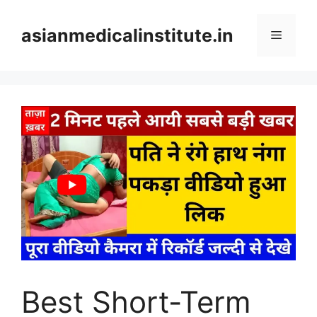
Skip
to
asianmedicalinstitute.in
Menu
content
Best Short-Term