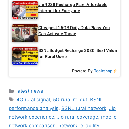
Jio ₹239 Recharge Plan: Affordable
Internet for Everyone
Cheapest 1.5GB Daily Data Plans You
Can Activate Today
BSNL Budget Recharge 2026: Best Value
for Rural Users
Powerd By
Teckshop
Categories
latest news
Tags
4G rural signal
,
5G rural rollout
,
BSNL
performance analysis
,
BSNL rural network
,
Jio
network experience
,
Jio rural coverage
,
mobile
network comparison
,
network reliability