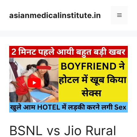
Skip
to
asianmedicalinstitute.in
Menu
content
BSNL vs Jio Rural