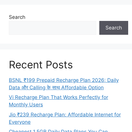
Search
Search
Recent Posts
BSNL ₹199 Prepaid Recharge Plan 2026: Daily
Data और Calling के साथ Affordable Option
Vi Recharge Plan That Works Perfectly for
Monthly Users
Jio ₹239 Recharge Plan: Affordable Internet for
Everyone
Cheapest 1.5GB Daily Data Plans You Can