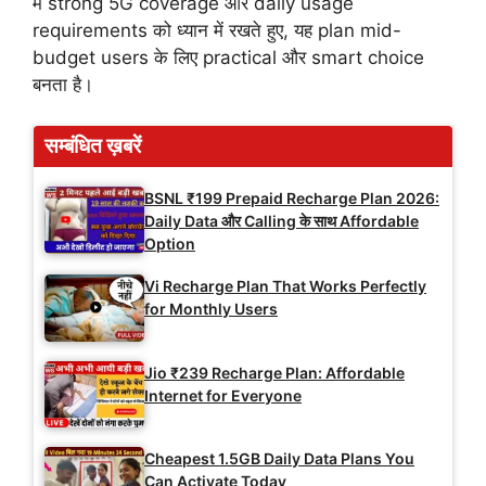
में strong 5G coverage और daily usage
requirements को ध्यान में रखते हुए, यह plan mid-
budget users के लिए practical और smart choice
बनता है।
सम्बंधित ख़बरें
BSNL ₹199 Prepaid Recharge Plan 2026:
Daily Data और Calling के साथ Affordable
Option
Vi Recharge Plan That Works Perfectly
for Monthly Users
Jio ₹239 Recharge Plan: Affordable
Internet for Everyone
Cheapest 1.5GB Daily Data Plans You
Can Activate Today