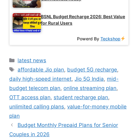
BSNL Budget Recharge 2026: Best Value
for Rural Users
Powerd By
Teckshop
Categories
latest news
Tags
affordable Jio plan
,
budget 5G recharge
,
daily high-speed internet
,
Jio 5G India
,
mid-
budget telecom plan
,
online streaming plan
,
OTT access plan
,
student recharge plan
,
unlimited calling plans
,
value-for-money mobile
plan
Budget Monthly Prepaid Plans for Senior
Couples in 2026