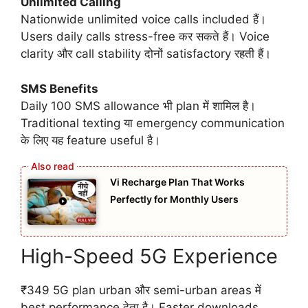
Unlimited Calling
Nationwide unlimited voice calls included हैं।
Users daily calls stress-free कर सकते हैं। Voice
clarity और call stability दोनों satisfactory रहती हैं।
SMS Benefits
Daily 100 SMS allowance भी plan में शामिल है।
Traditional texting या emergency communication
के लिए यह feature useful है।
Vi Recharge Plan That Works
Perfectly for Monthly Users
High-Speed 5G Experience
₹349 5G plan urban और semi-urban areas में
best performance देता है। Faster downloads,