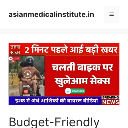
Skip
to
asianmedicalinstitute.in
Menu
content
Budget-Friendly