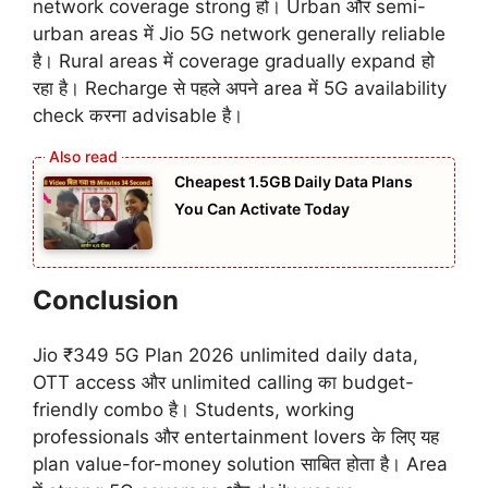
network coverage strong हो। Urban और semi-
urban areas में Jio 5G network generally reliable
है। Rural areas में coverage gradually expand हो
रहा है। Recharge से पहले अपने area में 5G availability
check करना advisable है।
Cheapest 1.5GB Daily Data Plans
You Can Activate Today
Conclusion
Jio ₹349 5G Plan 2026 unlimited daily data,
OTT access और unlimited calling का budget-
friendly combo है। Students, working
professionals और entertainment lovers के लिए यह
plan value-for-money solution साबित होता है। Area