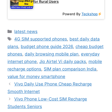
for Rural Users
Powerd By
Teckshop
Categories
latest news
Tags
4G SIM supported phones
,
best daily data
plans
,
budget phone guide 2026
,
cheap budget
phones
,
daily browsing mobile plan
,
everyday
internet phone
,
Jio Airtel Vi daily packs
,
mobile
recharge options
,
SIM plan comparison India
,
value for money smartphone
Vivo Daily Use Phone Cheap Recharge
Smooth Internet
Vivo Phone Low-Cost SIM Recharge
Students Seniors