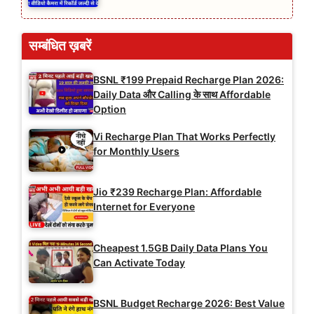
सम्बंधित ख़बरें
BSNL ₹199 Prepaid Recharge Plan 2026:
Daily Data और Calling के साथ Affordable
Option
Vi Recharge Plan That Works Perfectly
for Monthly Users
Jio ₹239 Recharge Plan: Affordable
Internet for Everyone
Cheapest 1.5GB Daily Data Plans You
Can Activate Today
BSNL Budget Recharge 2026: Best Value