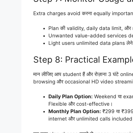
Extra charges avoid करना equally important
Plan की validity, daily data limit, औ
Unwanted value-added services dea
Light users unlimited data plans लेने 
Step 8: Practical Exampl
मान लीजिए आप student हैं और रोज़ाना 3 घंटे onli
browsing और occasional HD video stream
Daily Plan Option:
Weekend या exam 
Flexible और cost-effective।
Monthly Plan Option:
₹299 या ₹399 
internet और unlimited calls include