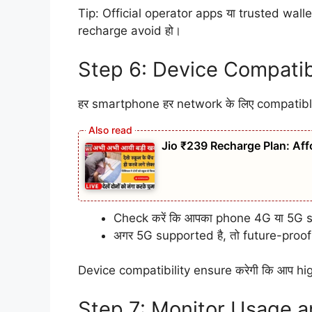
Tip: Official operator apps या trusted wall
recharge avoid हो।
Step 6: Device Compatibi
हर smartphone हर network के लिए compatible
Jio ₹239 Recharge Plan: Aff
Check करें कि आपका phone 4G या 5G su
अगर 5G supported है, तो future-proof
Device compatibility ensure करेगी कि आप hig
Step 7: Monitor Usage 