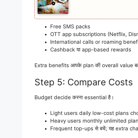
Free SMS packs
OTT app subscriptions (Netflix, Dis
International calls or roaming benef
Cashback या app-based rewards
Extra benefits आपके plan की overall value बढ़ा
Step 5: Compare Costs
Budget decide करना essential है।
Light users daily low-cost plans cho
Heavy users monthly unlimited plans 
Frequent top-ups से बचें; यह extra c