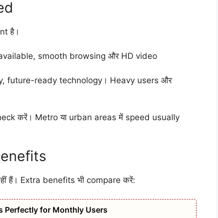
ed
nt है।
available, smooth browsing और HD video
y, future-ready technology। Heavy users और
eck करें। Metro या urban areas में speed usually
enefits
ं हैं। Extra benefits भी compare करें:
 Perfectly for Monthly Users