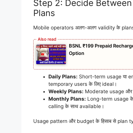
Step 2: Decide Between 
Plans
Mobile operators अलग-अलग validity के plans o
BSNL ₹199 Prepaid Recharge 
Option
Daily Plans:
Short-term usage या em
temporary users के लिए ideal।
Weekly Plans:
Moderate usage और fl
Monthly Plans:
Long-term usage के
calling के साथ available।
Usage pattern और budget के हिसाब से plan ty