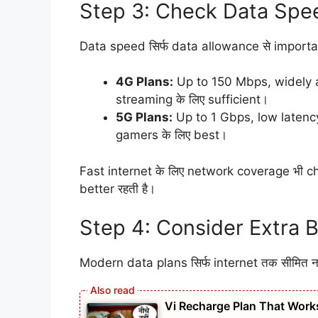
Step 3: Check Data Spe
Data speed सिर्फ data allowance से importa
4G Plans:
Up to 150 Mbps, widely 
streaming के लिए sufficient।
5G Plans:
Up to 1 Gbps, low latenc
gamers के लिए best।
Fast internet के लिए network coverage भी ch
better रहती है।
Step 4: Consider Extra B
Modern data plans सिर्फ internet तक सीमित नही
Vi Recharge Plan That Works