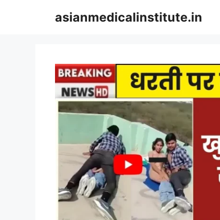
Skip
asianmedicalinstitute.in
to
content