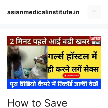
Skip
to
asianmedicalinstitute.in
Menu
content
How to Save