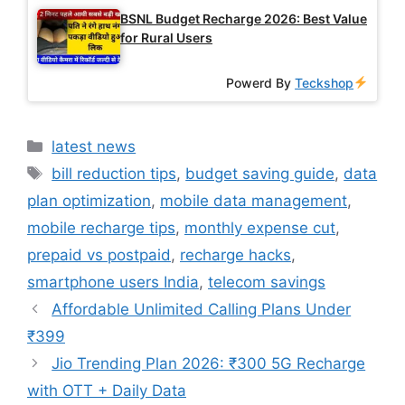
BSNL Budget Recharge 2026: Best Value
for Rural Users
Powerd By
Teckshop
Categories
latest news
Tags
bill reduction tips
,
budget saving guide
,
data
plan optimization
,
mobile data management
,
mobile recharge tips
,
monthly expense cut
,
prepaid vs postpaid
,
recharge hacks
,
smartphone users India
,
telecom savings
Affordable Unlimited Calling Plans Under
₹399
Jio Trending Plan 2026: ₹300 5G Recharge
with OTT + Daily Data