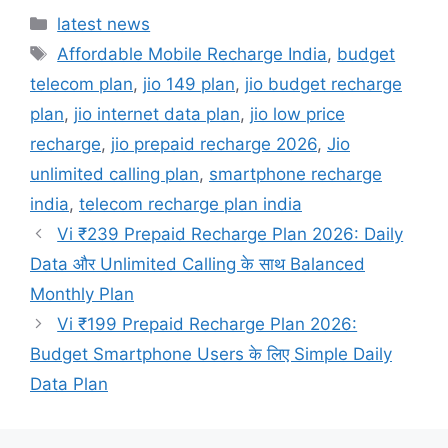
Categories
latest news
Tags
Affordable Mobile Recharge India
,
budget
telecom plan
,
jio 149 plan
,
jio budget recharge
plan
,
jio internet data plan
,
jio low price
recharge
,
jio prepaid recharge 2026
,
Jio
unlimited calling plan
,
smartphone recharge
india
,
telecom recharge plan india
Vi ₹239 Prepaid Recharge Plan 2026: Daily
Data और Unlimited Calling के साथ Balanced
Monthly Plan
Vi ₹199 Prepaid Recharge Plan 2026:
Budget Smartphone Users के लिए Simple Daily
Data Plan