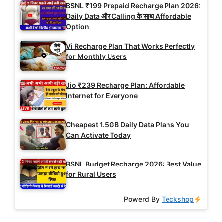
BSNL ₹199 Prepaid Recharge Plan 2026:
Daily Data और Calling के साथ Affordable
Option
Vi Recharge Plan That Works Perfectly
for Monthly Users
Jio ₹239 Recharge Plan: Affordable
Internet for Everyone
Cheapest 1.5GB Daily Data Plans You
Can Activate Today
BSNL Budget Recharge 2026: Best Value
for Rural Users
Powerd By
Teckshop