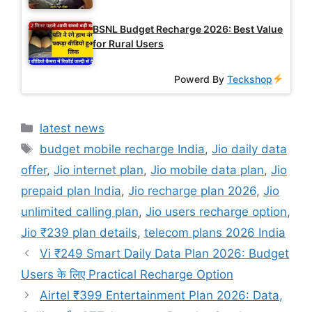
BSNL Budget Recharge 2026: Best Value
for Rural Users
Powerd By
Teckshop
Categories
latest news
Tags
budget mobile recharge India
,
Jio daily data
offer
,
Jio internet plan
,
Jio mobile data plan
,
Jio
prepaid plan India
,
Jio recharge plan 2026
,
Jio
unlimited calling plan
,
Jio users recharge option
,
Jio ₹239 plan details
,
telecom plans 2026 India
Vi ₹249 Smart Daily Data Plan 2026: Budget
Users के लिए Practical Recharge Option
Airtel ₹399 Entertainment Plan 2026: Data,