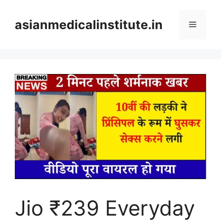
Skip
to
asianmedicalinstitute.in
Menu
content
Jio ₹239 Everyday