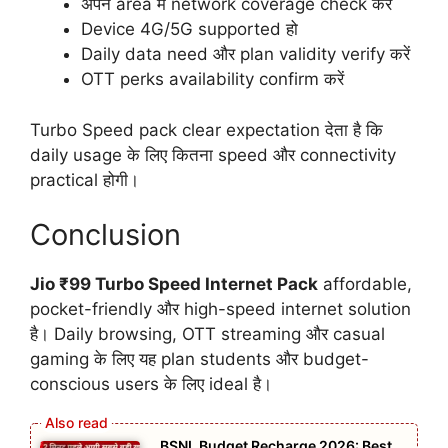
अपने area में network coverage check करें
Device 4G/5G supported हो
Daily data need और plan validity verify करें
OTT perks availability confirm करें
Turbo Speed pack clear expectation देता है कि
daily usage के लिए कितना speed और connectivity
practical होगी।
Conclusion
Jio ₹99 Turbo Speed Internet Pack
affordable,
pocket-friendly और high-speed internet solution
है। Daily browsing, OTT streaming और casual
gaming के लिए यह plan students और budget-
conscious users के लिए ideal है।
BSNL Budget Recharge 2026: Best