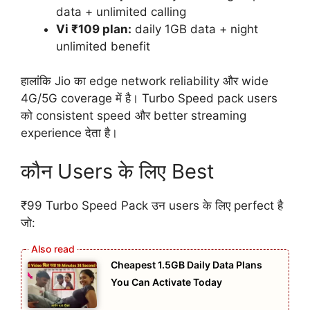
data + unlimited calling
Vi ₹109 plan:
daily 1GB data + night
unlimited benefit
हालांकि Jio का edge network reliability और wide
4G/5G coverage में है। Turbo Speed pack users
को consistent speed और better streaming
experience देता है।
कौन Users के लिए Best
₹99 Turbo Speed Pack उन users के लिए perfect है
जो:
Cheapest 1.5GB Daily Data Plans
You Can Activate Today