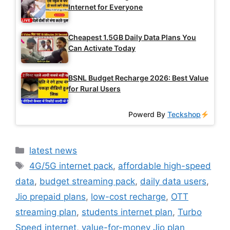
Internet for Everyone
Cheapest 1.5GB Daily Data Plans You
Can Activate Today
BSNL Budget Recharge 2026: Best Value
for Rural Users
Powerd By
Teckshop
Categories
latest news
Tags
4G/5G internet pack
,
affordable high-speed
data
,
budget streaming pack
,
daily data users
,
Jio prepaid plans
,
low-cost recharge
,
OTT
streaming plan
,
students internet plan
,
Turbo
Speed internet
,
value-for-money Jio plan