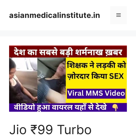
Skip
to
asianmedicalinstitute.in
Menu
content
Jio ₹99 Turbo