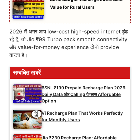
Value for Rural Users
2026 में अगर आप low-cost high-speed internet ढूंढ
रहे हैं, तो Jio ₹99 Turbo pack smooth connectivity
और value-for-money experience दोनों provide
करता है।
सम्बंधित ख़बरें
BSNL ₹199 Prepaid Recharge Plan 2026:
Daily Data और Calling के साथ Affordable
Option
Vi Recharge Plan That Works Perfectly
for Monthly Users
Jio ₹239 Recharge Plan: Affordable