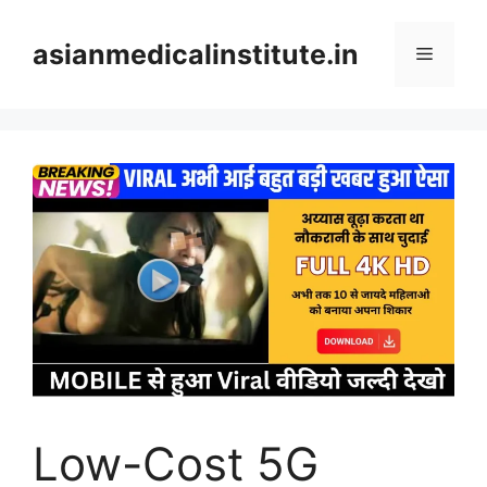
Skip
to
asianmedicalinstitute.in
Menu
content
Low-Cost 5G