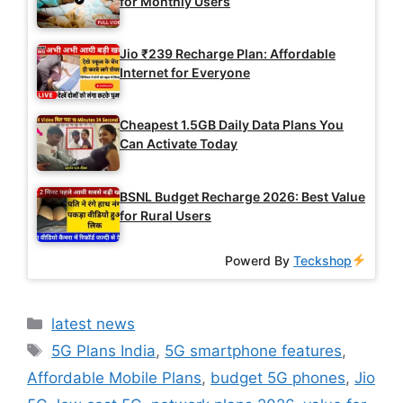
for Monthly Users
Jio ₹239 Recharge Plan: Affordable
Internet for Everyone
Cheapest 1.5GB Daily Data Plans You
Can Activate Today
BSNL Budget Recharge 2026: Best Value
for Rural Users
Powerd By
Teckshop
Categories
latest news
Tags
5G Plans India
,
5G smartphone features
,
Affordable Mobile Plans
,
budget 5G phones
,
Jio