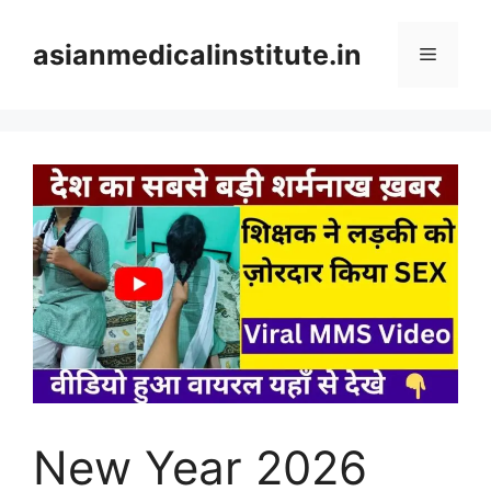
Skip
to
asianmedicalinstitute.in
Menu
content
New Year 2026