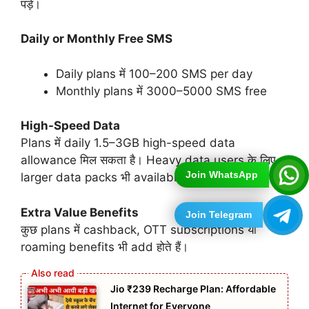
पड़े।
Daily or Monthly Free SMS
Daily plans में 100–200 SMS per day
Monthly plans में 3000–5000 SMS free
High-Speed Data
Plans में daily 1.5–3GB high-speed data
allowance मिल सकता है। Heavy data users के लिए
Join WhatsApp
larger data packs भी available हैं।
Extra Value Benefits
Join Telegram
कुछ plans में cashback, OTT subscriptions या
roaming benefits भी add होते हैं।
Jio ₹239 Recharge Plan: Affordable
Internet for Everyone