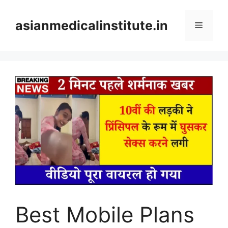
Skip
to
asianmedicalinstitute.in
Menu
content
Best Mobile Plans