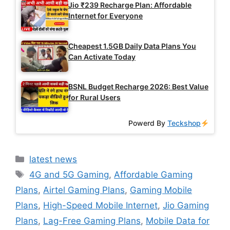
Jio ₹239 Recharge Plan: Affordable
Internet for Everyone
Cheapest 1.5GB Daily Data Plans You
Can Activate Today
BSNL Budget Recharge 2026: Best Value
for Rural Users
Powerd By
Teckshop
Categories
latest news
Tags
4G and 5G Gaming
,
Affordable Gaming
Plans
,
Airtel Gaming Plans
,
Gaming Mobile
Plans
,
High-Speed Mobile Internet
,
Jio Gaming
Plans
,
Lag-Free Gaming Plans
,
Mobile Data for