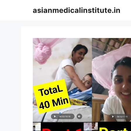
Skip
asianmedicalinstitute.in
to
content