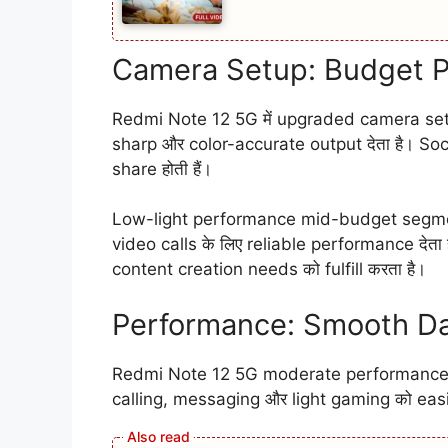
Camera Setup: Budget 
Redmi Note 12 5G में upgraded camera setup
sharp और color-accurate output देता है। So
share होती हैं।
Low-light performance mid-budget segment
video calls के लिए reliable performance द
content creation needs को fulfill करता है।
Performance: Smooth Da
Redmi Note 12 5G moderate performance o
calling, messaging और light gaming को easi