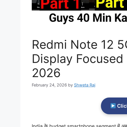
Redmi Note 12 
Display Focused
2026
February 24, 2026
by
Shweta Raj
Clic
India के budget smartphone segment में अब 