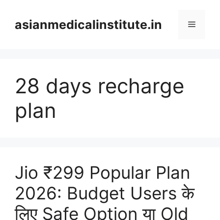
Skip
to
asianmedicalinstitute.in
Menu
content
28 days recharge
plan
Jio ₹299 Popular Plan
2026: Budget Users के
लिए Safe Option या Old