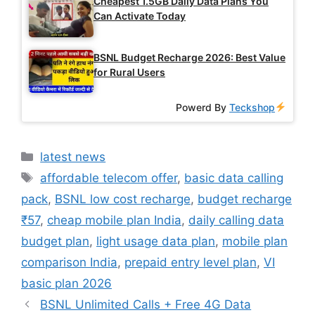
Cheapest 1.5GB Daily Data Plans You
Can Activate Today
BSNL Budget Recharge 2026: Best Value
for Rural Users
Powerd By
Teckshop
Categories
latest news
Tags
affordable telecom offer
,
basic data calling
pack
,
BSNL low cost recharge
,
budget recharge
₹57
,
cheap mobile plan India
,
daily calling data
budget plan
,
light usage data plan
,
mobile plan
comparison India
,
prepaid entry level plan
,
VI
basic plan 2026
BSNL Unlimited Calls + Free 4G Data