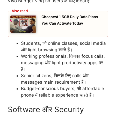
Vivo Budget King उन users के लिए ideal हैं:
Cheapest 1.5GB Daily Data Plans
You Can Activate Today
Students, जो online classes, social media
और light browsing करते हैं।
Working professionals, जिनका focus calls,
messaging और light productivity apps पर
है।
Senior citizens, जिनके लिए calls और
messages main requirement हैं।
Budget-conscious buyers, जो affordable
phone में reliable experience चाहते हैं।
Software और Security