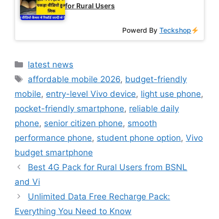
for Rural Users
Powerd By
Teckshop
Categories
latest news
Tags
affordable mobile 2026
,
budget-friendly
mobile
,
entry-level Vivo device
,
light use phone
,
pocket-friendly smartphone
,
reliable daily
phone
,
senior citizen phone
,
smooth
performance phone
,
student phone option
,
Vivo
budget smartphone
Best 4G Pack for Rural Users from BSNL
and Vi
Unlimited Data Free Recharge Pack:
Everything You Need to Know