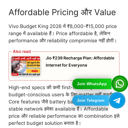
Affordable Pricing और Value
Vivo Budget King 2026 में ₹8,000-₹15,000 price
range में available हैं। Price affordable है, लेकिन
performance और reliability compromise नहीं होती।
Jio ₹239 Recharge Plan: Affordable
Internet for Everyone
Join WhatsApp
High-end specs की कमी first-time buyers या
budget-conscious users के लिए matter नहीं करती।
Join Telegram
Core features जैसे battery backup, smooth UI और
stable network हमेशा available हैं। Affordable
price और reliable performance का combination इसे
perfect budget solution बनाता है।