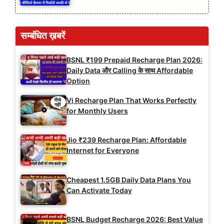
सम्बंधित ख़बरें
BSNL ₹199 Prepaid Recharge Plan 2026:
Daily Data और Calling के साथ Affordable
Option
Vi Recharge Plan That Works Perfectly
for Monthly Users
Jio ₹239 Recharge Plan: Affordable
Internet for Everyone
Cheapest 1.5GB Daily Data Plans You
Can Activate Today
BSNL Budget Recharge 2026: Best Value