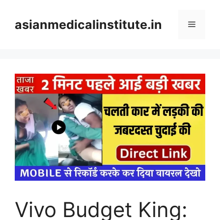
Skip
to
asianmedicalinstitute.in
Menu
content
Vivo Budget King: