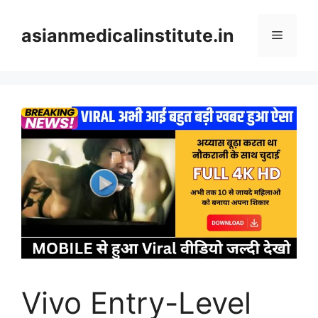
Skip
to
asianmedicalinstitute.in
Menu
content
Vivo Entry-Level