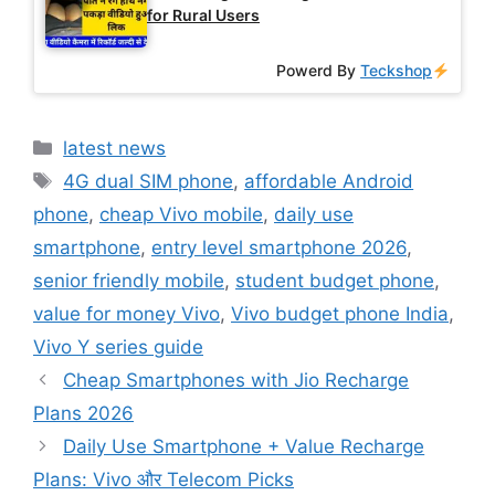
for Rural Users
Powerd By
Teckshop
Categories
latest news
Tags
4G dual SIM phone
,
affordable Android
phone
,
cheap Vivo mobile
,
daily use
smartphone
,
entry level smartphone 2026
,
senior friendly mobile
,
student budget phone
,
value for money Vivo
,
Vivo budget phone India
,
Vivo Y series guide
Cheap Smartphones with Jio Recharge
Plans 2026
Daily Use Smartphone + Value Recharge
Plans: Vivo और Telecom Picks