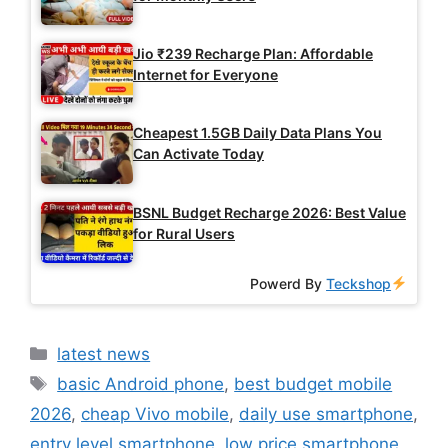
Jio ₹239 Recharge Plan: Affordable
Internet for Everyone
Cheapest 1.5GB Daily Data Plans You
Can Activate Today
BSNL Budget Recharge 2026: Best Value
for Rural Users
Powerd By
Teckshop
Categories
latest news
Tags
basic Android phone
,
best budget mobile
2026
,
cheap Vivo mobile
,
daily use smartphone
,
entry level smartphone
,
low price smartphone
,