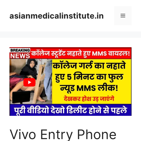
Skip
to
asianmedicalinstitute.in
Menu
content
Vivo Entry Phone