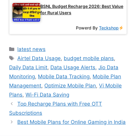
BSNL Budget Recharge 2026: Best Value
for Rural Users
Powerd By
Teckshop
Categories
latest news
Tags
Airtel Data Usage
,
budget mobile plans
,
Daily Data Limit
,
Data Usage Alerts
,
Jio Data
Monitoring
,
Mobile Data Tracking
,
Mobile Plan
Management
,
Optimize Mobile Plan
,
Vi Mobile
Plans
,
Wi-Fi Data Saving
Top Recharge Plans with Free OTT
Subscriptions
Best Mobile Plans for Online Gaming in India