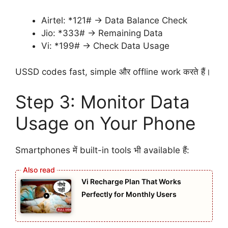
Airtel: *121# → Data Balance Check
Jio: *333# → Remaining Data
Vi: *199# → Check Data Usage
USSD codes fast, simple और offline work करते हैं।
Step 3: Monitor Data
Usage on Your Phone
Smartphones में built-in tools भी available हैं:
Vi Recharge Plan That Works
Perfectly for Monthly Users