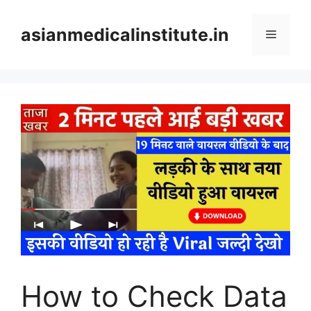
Skip
to
asianmedicalinstitute.in
Menu
content
How to Check Data