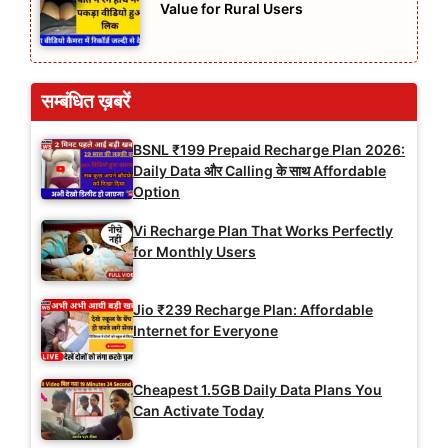
Value for Rural Users
सम्बंधित ख़बरें
BSNL ₹199 Prepaid Recharge Plan 2026:
Daily Data और Calling के साथ Affordable
Option
Vi Recharge Plan That Works Perfectly
for Monthly Users
Jio ₹239 Recharge Plan: Affordable
Internet for Everyone
Cheapest 1.5GB Daily Data Plans You
Can Activate Today